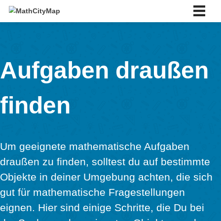
Skip
to
content
Deutsch
Deutsch
English
Aufgaben drauß
Español
Português
Slovenský
finden
Über Uns
Über Uns
Partnerschulnetzwerk
Tutorials
Um geeignete mathematische Aufgaben
Portal
App
draußen zu finden, solltest du auf besti
News & Events
Objekte in deiner Umgebung achten, die 
News
gut für mathematische Fragestellungen
Events