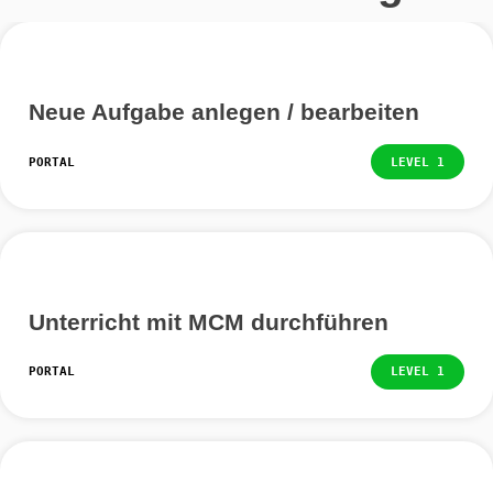
Beispiel schätzen, beobachten oder messen und auch
berechnen.
Du solltest keine Objekte wählen, bei denen man die 
bereits ablesen kann.
Weitere Anleitunge
Neue Aufgabe anlegen / bearbeiten
PORTAL
LEVEL