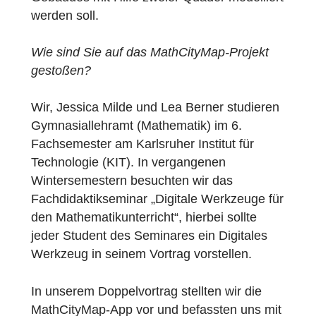
Lea Berner die Aufgabe
„Volumen der Gründer-Schmiede“
angelegt, bei welcher das Volumen eines
Gebäudes mit Hilfe zweier Quader modellier
werden soll.
Wie sind Sie auf das MathCityMap-Projekt
gestoßen?
Wir, Jessica Milde und Lea Berner studiere
Gymnasiallehramt (Mathematik) im 6.
Fachsemester am Karlsruher Institut für
Technologie (KIT). In vergangenen
Wintersemestern besuchten wir das
Fachdidaktikseminar „Digitale Werkzeuge fü