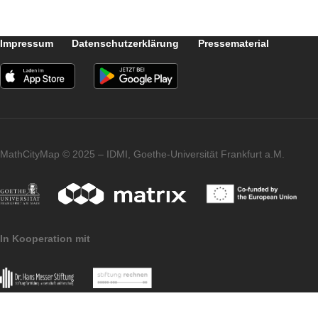
Weitere Trails in Karlsruhe:
KA für kleine Entdecker
(Code: 491919)
Rund um`s Schloss – Klasse 5-7
(Code: 691920)
Durch den Schloßgarten – Klasse 7-
10
(Code: 121921)
Impressum
Datenschutzerklärung
Pressematerial