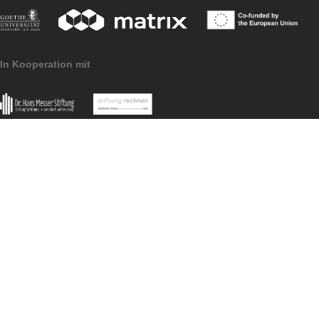
Klasse 7:
De la Plaza de África a la
Plaza de los Reyes
Klasse 10:
De la Plaza de los Reyes 
la Plaza de África
Impressum
Datenschutzerklärung
Pressematerial
MathCityMap © 2025 – IDMI, Goethe-Universität Frankfurt a.