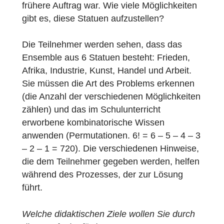
finden wir ein skulpturales Ensemble. Es
handelt sich um steinerne Kopien der in
Carrara-Marmor gehauenen Originale aus
dem 19. Jahrhundert, die im Inneren des
Palacio Autonómico (Rathaus) bewundert
werden können. Als diese Kopien aufgestell
wurden, gab es ein großes Aufsehen, weil
sich niemand daran erinnerte, welches der
frühere Auftrag war. Wie viele Möglichkeiten
gibt es, diese Statuen aufzustellen?
Die Teilnehmer werden sehen, dass das
Ensemble aus 6 Statuen besteht: Frieden,
Afrika, Industrie, Kunst, Handel und Arbeit.
Sie müssen die Art des Problems erkennen