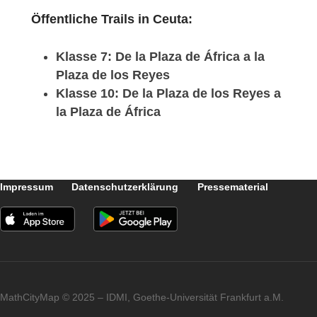
Strategie zu ihrer Lösung zu finden.
Haben Sie weitere Anmerkungen zu
MathCityMap?
Das Projekt MathCityMap ist großartig, weil
es zu der Art von Aktivitäten passt, die wir
gerne durchführen. Sergio und ich haben
eine Gruppe, CeutaMaths, gegründet, und
jetzt arbeiten wir an neuen Routen. Aber vo
allem freuen wir uns darauf, sie mit unseren
Schülern zu spielen.
Öffentliche Trails in Ceuta: