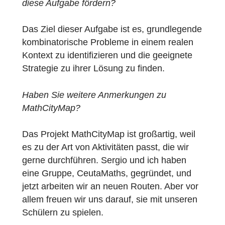
(die Anzahl der verschiedenen Möglichkeite
zählen) und das im Schulunterricht
erworbene kombinatorische Wissen
anwenden (Permutationen. 6! = 6 – 5 – 4 – 
– 2 – 1 = 720). Die verschiedenen Hinweise
die dem Teilnehmer gegeben werden, helfe
während des Prozesses, der zur Lösung
führt.
Welche didaktischen Ziele wollen Sie durch
diese Aufgabe fördern?
Das Ziel dieser Aufgabe ist es, grundlegend
kombinatorische Probleme in einem realen
Kontext zu identifizieren und die geeignete