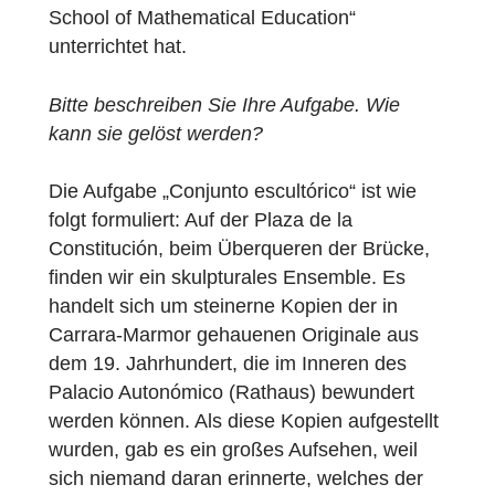
Möglichkeit, unsere erste MathCityMap-
Route zu erstellen, dank eines virtuellen
Workshops, den Claudia Lázaro
[MathCityMap-Pädagogin für Spanien von
der spanischen Lehrervereinigung FESPM]
im Online-Kurs „XI Miguel de Guzmán
School of Mathematical Education“
unterrichtet hat.
Bitte beschreiben Sie Ihre Aufgabe. Wie
kann sie gelöst werden?
Die Aufgabe „Conjunto escultórico“ ist wie
folgt formuliert: Auf der Plaza de la
Constitución, beim Überqueren der Brücke,