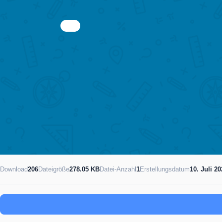
Download
206
Dateigröße
278.05 KB
Datei-Anzahl
1
Erstellungsdatum
10. Juli 2