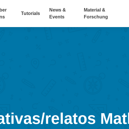
ber
News &
Material &
Tutorials
ns
Events
Forschung
rativas/relatos M