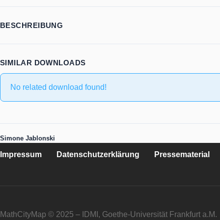
BESCHREIBUNG
SIMILAR DOWNLOADS
No related download found!
Simone Jablonski
Impressum
Datenschutzerklärung
Pressematerial
MathCityMap © 2025 – IDMI, Goethe-Universität Frankfurt a.M.