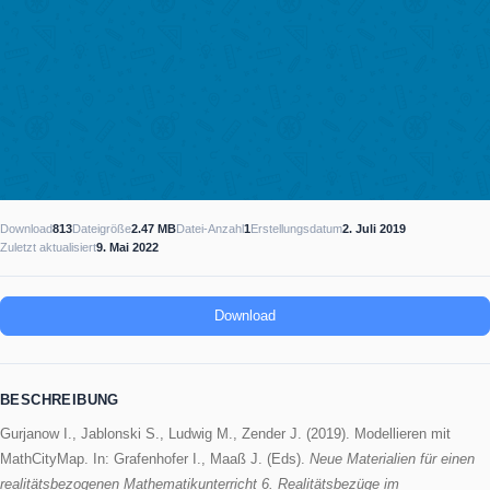
PORTAL
Download
813
Dateigröße
2.47 MB
Datei-Anzahl
1
Erstellungsdatum
2. Juli 2019
Zuletzt aktualisiert
9. Mai 2022
Download