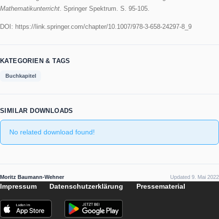
BESCHREIBUNG
Gurjanow I., Jablonski S., Ludwig M., Zender J. (2019). Modellieren
MathCityMap. In: Grafenhofer I., Maaß J. (Eds).
Neue Materialien fü
realitätsbezogenen Mathematikunterricht 6. Realitätsbezüge im
Mathematikunterricht
. Springer Spektrum. S. 95-105.
DOI: https://link.springer.com/chapter/10.1007/978-3-658-24297-8_9
KATEGORIEN & TAGS
Buchkapitel
SIMILAR DOWNLOADS
No related download found!