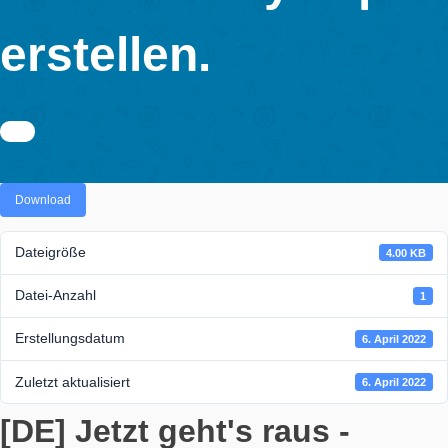
der MathCityMap
PORTAL
erstellen.
Download
Dateigröße
4
Datei-Anzahl
Erstellungsdatum
6. Apr