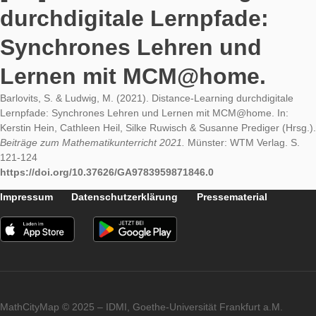
6. Apr
Zuletzt aktualisiert
6. Apr
[DE] Distance-Learning
durchdigitale Lernpfade:
Synchrones Lehren und
Lernen mit MCM@home.
Barlovits, S. & Ludwig, M. (2021). Distance-Learning durchdigi
Lernpfade: Synchrones Lehren und Lernen mit MCM@home. 
Kerstin Hein, Cathleen Heil, Silke Ruwisch & Susanne Prediger
Beiträge zum Mathematikunterricht 2021.
Münster: WTM Verla
121-124
https://doi.org/10.37626/GA9783959871846.0
Impressum
Datenschutzerklärung
Pressematerial