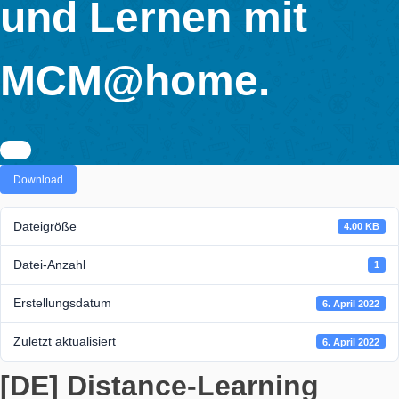
Synchrones Leh
PORTAL
und Lernen mit
MCM@home.
Download
Dateigröße
4
Datei-Anzahl
Erstellungsdatum