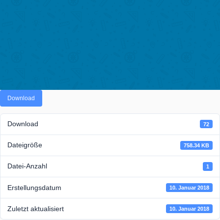
PORTAL
Download
Download
Dateigröße
758
Datei-Anzahl